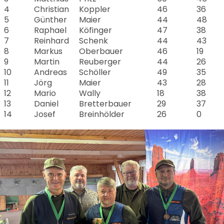
4
Christian
Koppler
46
36
5
Günther
Maier
44
48
6
Raphael
Köfinger
47
38
7
Reinhard
Schenk
44
43
8
Markus
Oberbauer
46
19
9
Martin
Reuberger
44
26
10
Andreas
Schöller
49
35
11
Jörg
Maier
43
28
12
Mario
Wally
18
38
13
Daniel
Bretterbauer
29
37
14
Josef
Breinhölder
26
0