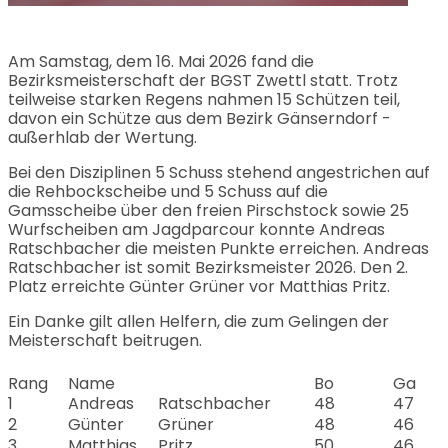
Am Samstag, dem 16. Mai 2026 fand die
Bezirksmeisterschaft der BGST Zwettl statt. Trotz
teilweise starken Regens nahmen 15 Schützen teil,
davon ein Schütze aus dem Bezirk Gänserndorf -
außerhlab der Wertung.
Bei den Disziplinen 5 Schuss stehend angestrichen auf
die Rehbockscheibe und 5 Schuss auf die
Gamsscheibe über den freien Pirschstock sowie 25
Wurfscheiben am Jagdparcour konnte Andreas
Ratschbacher die meisten Punkte erreichen. Andreas
Ratschbacher ist somit Bezirksmeister 2026. Den 2.
Platz erreichte Günter Grüner vor Matthias Pritz.
Ein Danke gilt allen Helfern, die zum Gelingen der
Meisterschaft beitrugen.
Rang
Name
Bo
Ga
1
Andreas
Ratschbacher
48
47
2
Günter
Grüner
48
46
3
Matthias
Pritz
50
46