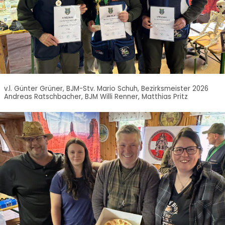
v.l. Günter Grüner, BJM-Stv. Mario Schuh, Bezirksmeister 2026
Andreas Ratschbacher, BJM Willi Renner, Matthias Pritz